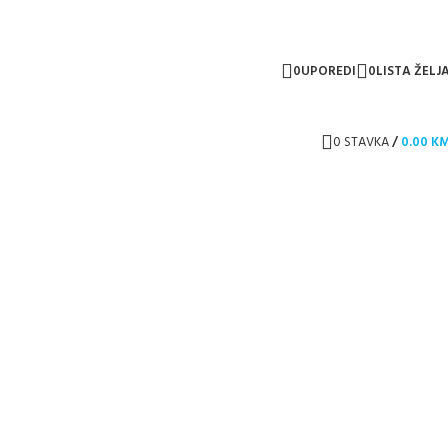
0
UPOREDI
0
LISTA ŽELJ
0
STAVKA
/
0.00
K