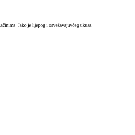
ačinima. Jako je lijepog i osvežavajuvćeg ukusa.
tilata. Oboje potječu iz destilerije Langley i temelje se