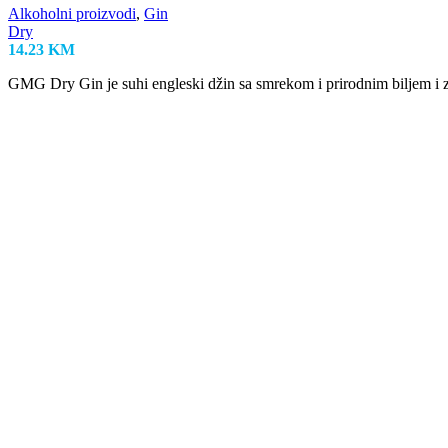
Alkoholni proizvodi
,
Gin
Dry
14.23
KM
GMG Dry Gin je suhi engleski džin sa smrekom i prirodnim biljem i z
Uporedi
Brzi pregled
Dodaj na listu želja
GIN BICKENS 40% 11 61
Alkoholni proizvodi
,
Gin
Bickens
32.11
KM
Posebnost je što je London Dry Gin zapravo mješavina dva različita des
Uporedi
Brzi pregled
Dodaj na listu želja
MONKEY SHOULDER 0,70 40%