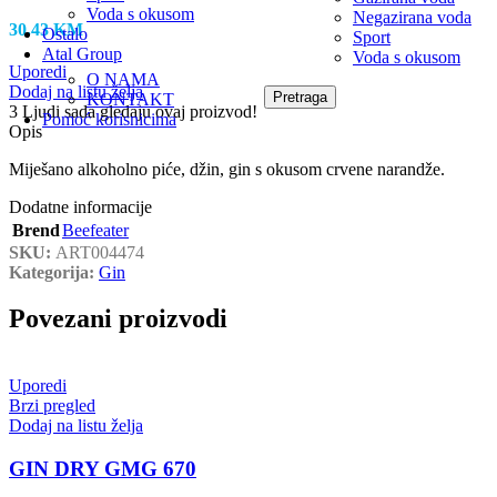
Voda s okusom
Negazirana voda
30.43
KM
Ostalo
Sport
Atal Group
Voda s okusom
Uporedi
O NAMA
Dodaj na listu želja
Pretraga
KONTAKT
3
Ljudi sada gledaju ovaj proizvod!
Pomoć korisnicima
Opis
Miješano alkoholno piće, džin, gin s okusom crvene narandže.
Dodatne informacije
Brend
Beefeater
SKU:
ART004474
Kategorija:
Gin
Povezani proizvodi
Uporedi
Brzi pregled
Dodaj na listu želja
GIN DRY GMG 670