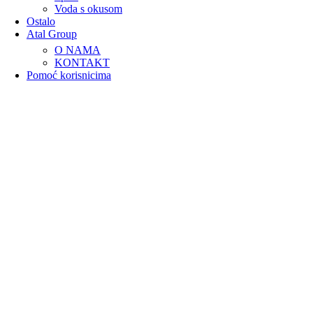
Voda s okusom
Ostalo
Atal Group
O NAMA
KONTAKT
Pomoć korisnicima