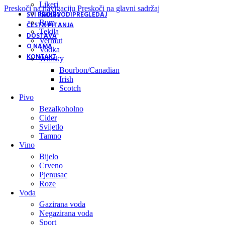
Likeri
Preskoči na navigaciju
Preskoči na glavni sadržaj
Rakija
SVI PROIZVODI
PREGLEDAJ
Rum
ČESTA PITANJA
Tekila
DOSTAVA
Vermut
O NAMA
Vodka
KONTAKT
Whisky
Bourbon/Canadian
Irish
Scotch
Pivo
Bezalkoholno
Cider
Svijetlo
Tamno
Vino
Bijelo
Crveno
Pjenusac
Roze
Voda
Gazirana voda
Negazirana voda
Sport