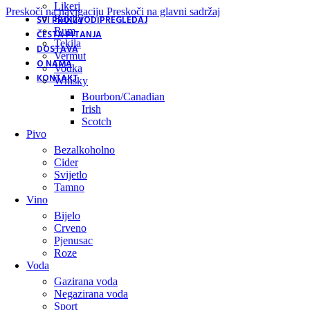
Likeri
Preskoči na navigaciju
Preskoči na glavni sadržaj
Rakija
SVI PROIZVODI
PREGLEDAJ
Rum
ČESTA PITANJA
Tekila
DOSTAVA
Vermut
O NAMA
Vodka
KONTAKT
Whisky
Bourbon/Canadian
Irish
Scotch
Pivo
Bezalkoholno
Cider
Svijetlo
Tamno
Vino
Bijelo
Crveno
Pjenusac
Roze
Voda
Gazirana voda
Negazirana voda
Sport