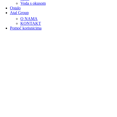
Voda s okusom
Ostalo
Atal Group
O NAMA
KONTAKT
Pomoć korisnicima