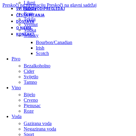
Likeri
Preskoči na navigaciju
Preskoči na glavni sadržaj
Rakija
SVI PROIZVODI
PREGLEDAJ
Rum
ČESTA PITANJA
Tekila
DOSTAVA
Vermut
O NAMA
Vodka
KONTAKT
Whisky
Bourbon/Canadian
Irish
Scotch
Pivo
Bezalkoholno
Cider
Svijetlo
Tamno
Vino
Bijelo
Crveno
Pjenusac
Roze
Voda
Gazirana voda
Negazirana voda
Sport