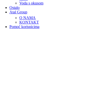
Voda s okusom
Ostalo
Atal Group
O NAMA
KONTAKT
Pomoć korisnicima