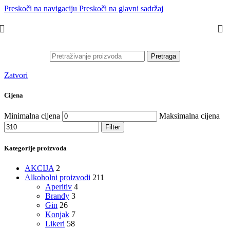
Preskoči na navigaciju
Preskoči na glavni sadržaj
Pretraga
Zatvori
Cijena
Minimalna cijena
Maksimalna cijena
Filter
Kategorije proizvoda
AKCIJA
2
Alkoholni proizvodi
211
Aperitiv
4
Brandy
3
Gin
26
Konjak
7
Likeri
58