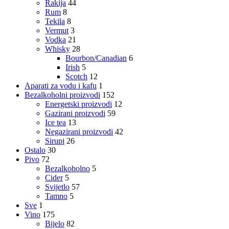
Rakija
44
Rum
8
Tekila
8
Vermut
3
Vodka
21
Whisky
28
Bourbon/Canadian
6
Irish
5
Scotch
12
Aparati za vodu i kafu
1
Bezalkoholni proizvodi
152
Energetski proizvodi
12
Gazirani proizvodi
59
Ice tea
13
Negazirani proizvodi
42
Sirupi
26
Ostalo
30
Pivo
72
Bezalkoholno
5
Cider
5
Svijetlo
57
Tamno
5
Sve
1
Vino
175
Bijelo
82