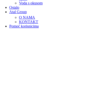
Voda s okusom
Ostalo
Atal Group
O NAMA
KONTAKT
Pomoć korisnicima