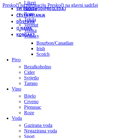
Likeri
Preskoči na navigaciju
Preskoči na glavni sadržaj
Rakija
SVI PROIZVODI
PREGLEDAJ
Rum
ČESTA PITANJA
Tekila
DOSTAVA
Vermut
O NAMA
Vodka
KONTAKT
Whisky
Bourbon/Canadian
Irish
Scotch
Pivo
Bezalkoholno
Cider
Svijetlo
Tamno
Vino
Bijelo
Crveno
Pjenusac
Roze
Voda
Gazirana voda
Negazirana voda
Sport