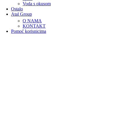
Voda s okusom
Ostalo
Atal Group
O NAMA
KONTAKT
Pomoć korisnicima