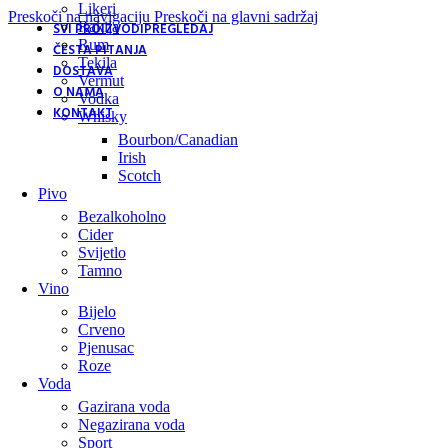
Likeri
Preskoči na navigaciju
Preskoči na glavni sadržaj
Rakija
SVI PROIZVODI
PREGLEDAJ
Rum
ČESTA PITANJA
Tekila
DOSTAVA
Vermut
O NAMA
Vodka
KONTAKT
Whisky
Bourbon/Canadian
Irish
Scotch
Pivo
Bezalkoholno
Cider
Svijetlo
Tamno
Vino
Bijelo
Crveno
Pjenusac
Roze
Voda
Gazirana voda
Negazirana voda
Sport