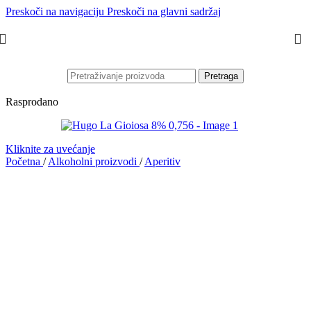
Preskoči na navigaciju
Preskoči na glavni sadržaj
Pretraga
Rasprodano
Kliknite za uvećanje
Početna
/
Alkoholni proizvodi
/
Aperitiv