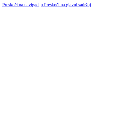
Preskoči na navigaciju
Preskoči na glavni sadržaj
SVI PROIZVODI
PREGLEDAJ
ČESTA PITANJA
DOSTAVA
O NAMA
KONTAKT