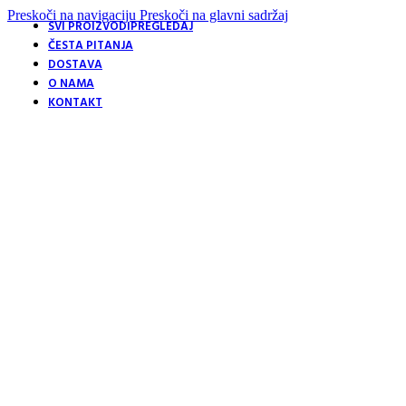
Preskoči na navigaciju
Preskoči na glavni sadržaj
SVI PROIZVODI
PREGLEDAJ
ČESTA PITANJA
DOSTAVA
O NAMA
KONTAKT