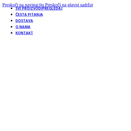
Preskoči na navigaciju
Preskoči na glavni sadržaj
SVI PROIZVODI
PREGLEDAJ
ČESTA PITANJA
DOSTAVA
O NAMA
KONTAKT