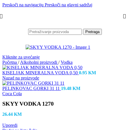
Preskoči na navigaciju
Preskoči na glavni sadržaj
Pretraga
Kliknite za uvećanje
Početna
/
Alkoholni proizvodi
/
Vodka
KISELJAK MINERALNA VODA 0,50
0.95
KM
Nazad na proizvode
PELINKOVAC GORKI 31 11
19.48
KM
Coca Cola
SKYY VODKA 1270
26.44
KM
Uporedi