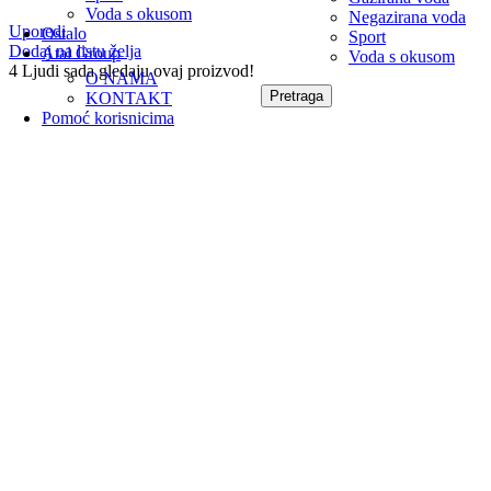
Voda s okusom
Negazirana voda
Uporedi
Ostalo
Sport
Dodaj na listu želja
Atal Group
Voda s okusom
4
Ljudi sada gledaju ovaj proizvod!
O NAMA
Pretraga
KONTAKT
Pomoć korisnicima