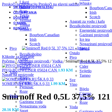
Likeri
Whisky
Preskoči na navigaciju
Preskoči na glavni sadržaj
Rakija
SVI PROIZVODI
PREGLEDAJ
Bourbon/Cana
Rum
ČESTA PITANJA
Irish
Tekila
Scotch
DOSTAVA
Vermut
Aparati za vodu i kafu
O NAMA
Vodka
Bezalkoholni proizvodi
KONTAKT
Whisky
Energetski proizvod
Bourbon/Canadian
Gazirani proizvodi
Irish
Ice tea
Scotch
Negazirani proizvod
Pivo
Sirupi
Ostalo
Bezalkoholno
Kliknite za uvećanje
Pivo
Cider
Početna
/
Alkoholni proizvodi
/
Vodka
/
Smirnoff Red 0,5L 37,5% 12
Bezalkoholno
Svijetlo
Cider
Tamno
PIVO BUDWEISER 05024 CAN
1.93
KM
Svijetlo
Vino
Nazad na proizvode
Tamno
Bijelo
Sve
Crveno
SOMERSBY KRUŠKA 0,33
1.99
KM
Vino
Pjenusac
Bijelo
Roze
Crveno
Smirnoff Red 0,5L 37,5% 121
Voda
Pjenusac
Gazirana voda
Roze
Negazirana voda
Voda
20.16
KM
Sport
Gazirana voda