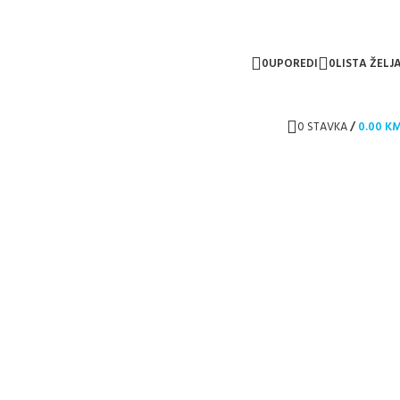
0
UPOREDI
0
LISTA ŽELJ
0
STAVKA
/
0.00
K