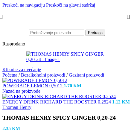
Preskoči na navigaciju
Preskoči na glavni sadržaj
Pretraga
Rasprodano
Kliknite za uvećanje
Početna
/
Bezalkoholni proizvodi
/
Gazirani proizvodi
POWERADE LEMON 0,5012
1.70
KM
Nazad na proizvode
ENERGY DRINK RICHARD THE ROOSTER 0,2524
1.12
KM
Thoman Henry
THOMAS HENRY SPICY GINGER 0,20-24
2.35
KM