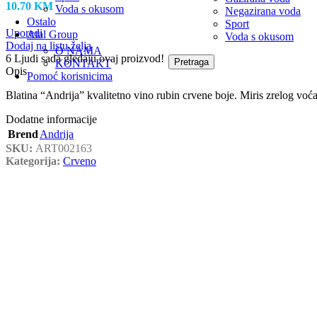
10.70
KM
Voda s okusom
Negazirana voda
Ostalo
Sport
Uporedi
Atal Group
Voda s okusom
Dodaj na listu želja
O NAMA
6
Ljudi sada gledaju ovaj proizvod!
Pretraga
KONTAKT
Opis
Pomoć korisnicima
Blatina “Andrija” kvalitetno vino rubin crvene boje. Miris zrelog voća
Dodatne informacije
Brend
Andrija
SKU:
ART002163
Kategorija:
Crveno