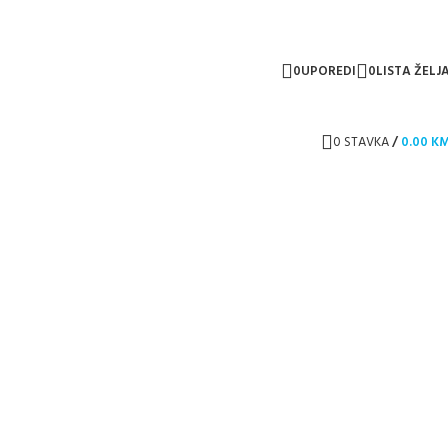
0
UPOREDI
0
LISTA ŽELJ
0
STAVKA
/
0.00
K