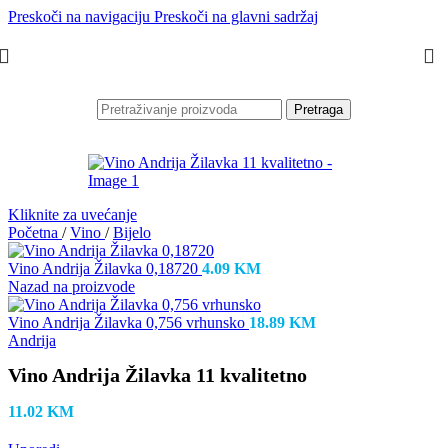
Preskoči na navigaciju
Preskoči na glavni sadržaj
Pretraga
Kliknite za uvećanje
Početna
/
Vino
/
Bijelo
Vino Andrija Žilavka 0,18720
4.09
KM
Nazad na proizvode
Vino Andrija Žilavka 0,756 vrhunsko
18.89
KM
Andrija
Vino Andrija Žilavka 11 kvalitetno
11.02
KM