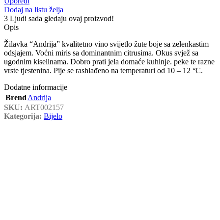
Uporedi
Dodaj na listu želja
3
Ljudi sada gledaju ovaj proizvod!
Opis
Žilavka “Andrija” kvalitetno vino svijetlo žute boje sa zelenkastim
odsjajem. Voćni miris sa dominantnim citrusima. Okus svjež sa
ugodnim kiselinama. Dobro prati jela domaće kuhinje. peke te razne
vrste tjestenina. Pije se rashlađeno na temperaturi od 10 – 12 °C.
Dodatne informacije
Brend
Andrija
SKU:
ART002157
Kategorija:
Bijelo