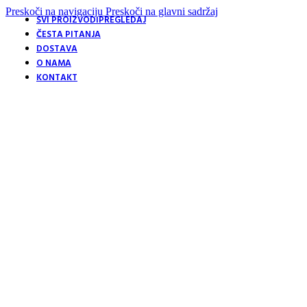
Preskoči na navigaciju
Preskoči na glavni sadržaj
SVI PROIZVODI
PREGLEDAJ
ČESTA PITANJA
DOSTAVA
O NAMA
KONTAKT