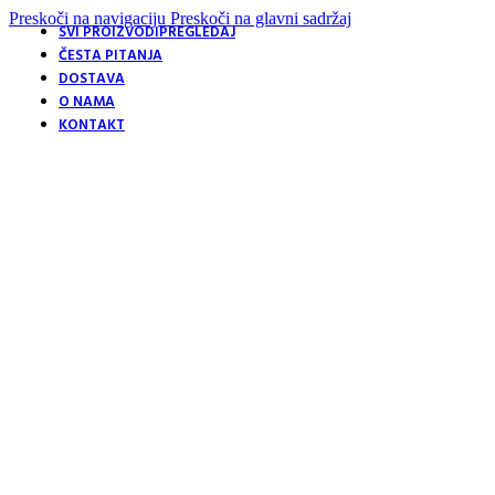
Preskoči na navigaciju
Preskoči na glavni sadržaj
SVI PROIZVODI
PREGLEDAJ
ČESTA PITANJA
DOSTAVA
O NAMA
KONTAKT