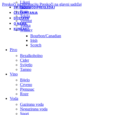
Likeri
Preskoči na navigaciju
Preskoči na glavni sadržaj
Rakija
SVI PROIZVODI
PREGLEDAJ
Rum
ČESTA PITANJA
Tekila
DOSTAVA
Vermut
O NAMA
Vodka
KONTAKT
Whisky
Bourbon/Canadian
Irish
Scotch
Pivo
Bezalkoholno
Cider
Svijetlo
Tamno
Vino
Bijelo
Crveno
Pjenusac
Roze
Voda
Gazirana voda
Negazirana voda
Sport