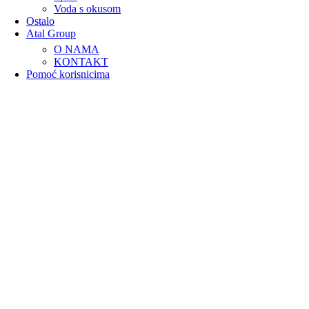
Voda s okusom
Ostalo
Atal Group
O NAMA
KONTAKT
Pomoć korisnicima