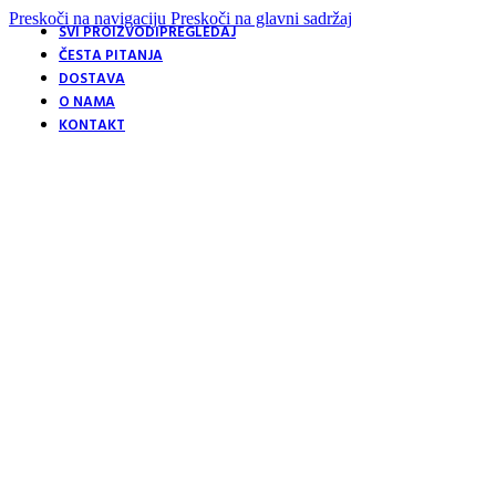
Preskoči na navigaciju
Preskoči na glavni sadržaj
SVI PROIZVODI
PREGLEDAJ
ČESTA PITANJA
DOSTAVA
O NAMA
KONTAKT