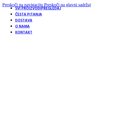
Preskoči na navigaciju
Preskoči na glavni sadržaj
SVI PROIZVODI
PREGLEDAJ
ČESTA PITANJA
DOSTAVA
O NAMA
KONTAKT