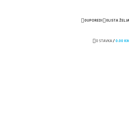
0
UPOREDI
0
LISTA ŽELJ
0
STAVKA
/
0.00
K