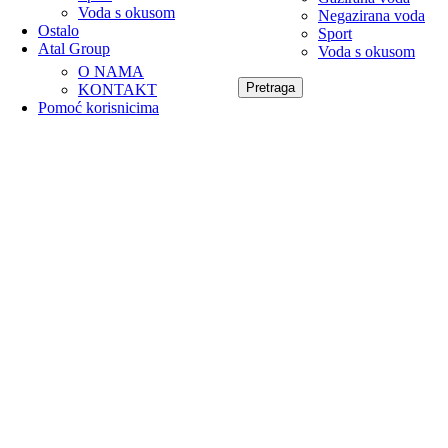
Voda s okusom
Negazirana voda
Ostalo
Sport
Atal Group
Voda s okusom
O NAMA
Pretraga
KONTAKT
Pomoć korisnicima