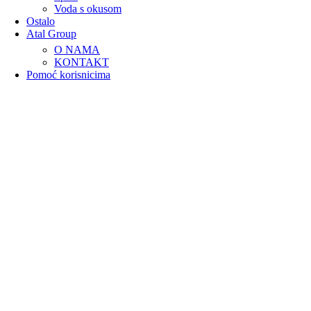
Voda s okusom
Negazirana voda
Ostalo
Sport
Atal Group
Voda s okusom
O NAMA
Pretraga
KONTAKT
Pomoć korisnicima