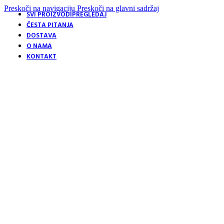
Preskoči na navigaciju
Preskoči na glavni sadržaj
SVI PROIZVODI
PREGLEDAJ
ČESTA PITANJA
DOSTAVA
O NAMA
KONTAKT