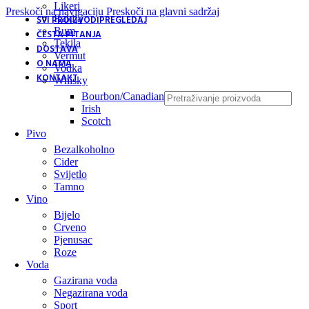
Likeri
Preskoči na navigaciju
Preskoči na glavni sadržaj
Rakija
SVI PROIZVODI
PREGLEDAJ
Rum
ČESTA PITANJA
Tekila
DOSTAVA
Vermut
O NAMA
Vodka
KONTAKT
Whisky
Bourbon/Canadian
Irish
Scotch
Pivo
Bezalkoholno
Cider
Svijetlo
Tamno
Vino
Bijelo
Crveno
Pjenusac
Roze
Voda
Gazirana voda
Negazirana voda
Sport