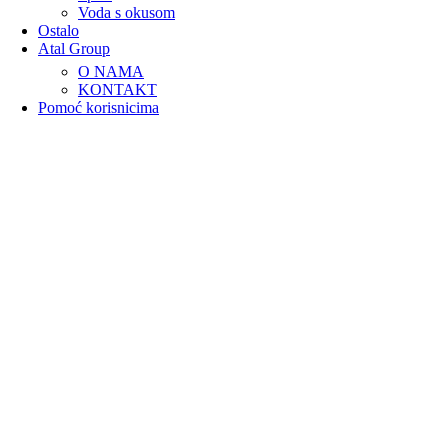
Voda s okusom
Ostalo
Atal Group
O NAMA
KONTAKT
Pomoć korisnicima