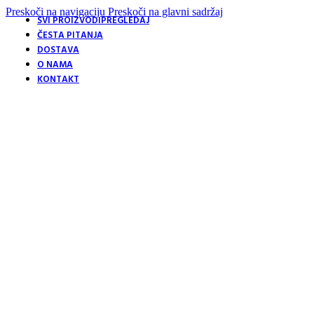
Preskoči na navigaciju
Preskoči na glavni sadržaj
SVI PROIZVODI
PREGLEDAJ
ČESTA PITANJA
DOSTAVA
O NAMA
KONTAKT