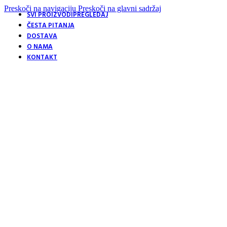
Preskoči na navigaciju
Preskoči na glavni sadržaj
SVI PROIZVODI
PREGLEDAJ
ČESTA PITANJA
DOSTAVA
O NAMA
KONTAKT