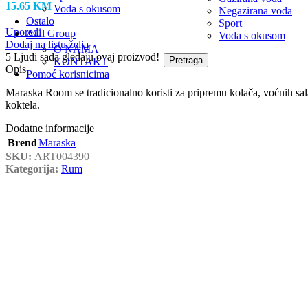
15.65
KM
Voda s okusom
Negazirana voda
Ostalo
Sport
Uporedi
Atal Group
Voda s okusom
Dodaj na listu želja
O NAMA
5
Ljudi sada gledaju ovaj proizvod!
Pretraga
KONTAKT
Opis
Pomoć korisnicima
Maraska Room se tradicionalno koristi za pripremu kolača, voćnih sal
koktela.
Dodatne informacije
Brend
Maraska
SKU:
ART004390
Kategorija:
Rum