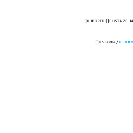
0
UPOREDI
0
LISTA ŽELJ
0
STAVKA
/
0.00
K