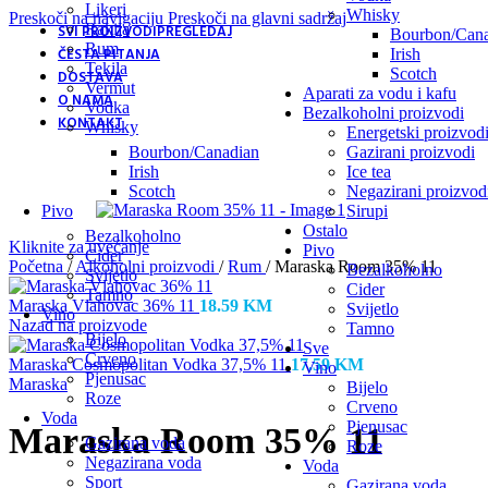
Likeri
Whisky
Preskoči na navigaciju
Preskoči na glavni sadržaj
Rakija
SVI PROIZVODI
PREGLEDAJ
Bourbon/Cana
Rum
ČESTA PITANJA
Irish
Tekila
Scotch
DOSTAVA
Vermut
Aparati za vodu i kafu
O NAMA
Vodka
Bezalkoholni proizvodi
KONTAKT
Whisky
Energetski proizvod
Bourbon/Canadian
Gazirani proizvodi
Irish
Ice tea
Scotch
Negazirani proizvod
Pivo
Sirupi
Ostalo
Bezalkoholno
Kliknite za uvećanje
Pivo
Cider
Početna
/
Alkoholni proizvodi
/
Rum
/
Maraska Room 35% 11
Bezalkoholno
Svijetlo
Cider
Tamno
Maraska Vlahovac 36% 11
18.59
KM
Svijetlo
Vino
Nazad na proizvode
Tamno
Bijelo
Sve
Crveno
Maraska Cosmopolitan Vodka 37,5% 11
17.59
KM
Vino
Pjenusac
Maraska
Bijelo
Roze
Crveno
Voda
Pjenusac
Maraska Room 35% 11
Gazirana voda
Roze
Negazirana voda
Voda
Sport
Gazirana voda