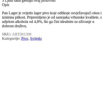
5
Ljudi sada gledaju ovaj proizvod!
Opis
Pan Lager je svijetlo lager pivo koje odlikuje osvježavajući okus i
iznimna pitkost. Pripremljeno je od sastojaka vrhunske kvalitete, s
udjelom alkohola od 4,8%, što ga čini idealnim za uživanje u
dobrom društvu.
SKU:
ART001308
Kategorije:
Pivo
,
Svijetlo