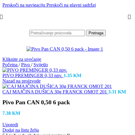
Preskoči na navigaciju
Preskoči na glavni sadržaj
Pretraga
Kliknite za uvećanje
Početna
/
Pivo
/
Svijetlo
PIVO PREMINGER 0,33 npv.
1.35
KM
Nazad na proizvode
CAJ MAJČINA DUŠICA 30g FRANCK OMOT 201
3.31
KM
Pivo Pan CAN 0,50 6 pack
7.38
KM
Uporedi
Dodaj na listu želja