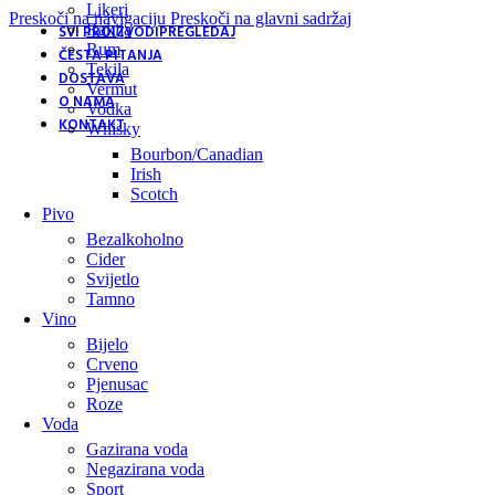
Likeri
Preskoči na navigaciju
Preskoči na glavni sadržaj
Rakija
SVI PROIZVODI
PREGLEDAJ
Rum
ČESTA PITANJA
Tekila
DOSTAVA
Vermut
O NAMA
Vodka
KONTAKT
Whisky
Bourbon/Canadian
Irish
Scotch
Pivo
Bezalkoholno
Cider
Svijetlo
Tamno
Vino
Bijelo
Crveno
Pjenusac
Roze
Voda
Gazirana voda
Negazirana voda
Sport