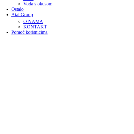
Voda s okusom
Ostalo
Atal Group
O NAMA
KONTAKT
Pomoć korisnicima